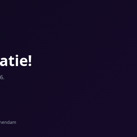
atie!
6.
schendam