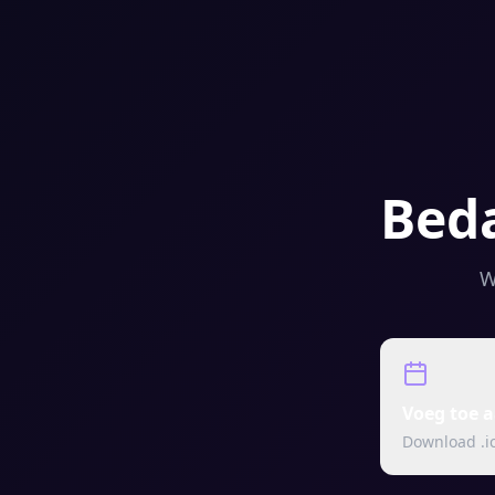
Beda
W
Voeg toe 
Download .i