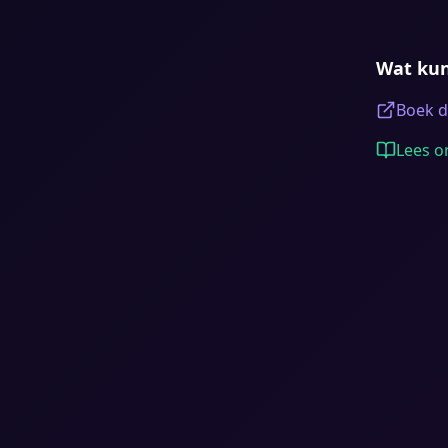
Wat kun
Boek d
Lees on