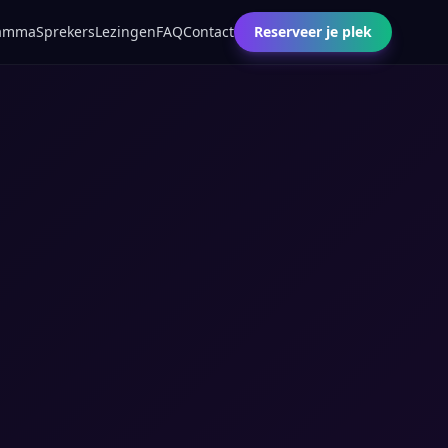
ramma
Sprekers
Lezingen
FAQ
Contact
Reserveer je plek