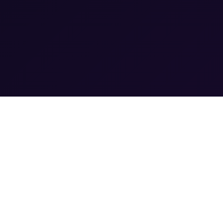
Van variatie naar voordeel
Benut de kracht van perspectieven in jouw organisatie.
15 april 2026, Neherlab Auditorium, Leidschendam.